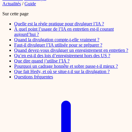
Actualités
/
Guide
Sur cette page
Quelle est la règle pratique pour divulguer l’IA ?
À quel point l’usage de l’IA en entretien est-il courant
aujourd’hui ?
Quand la divulgation compte-t-elle vraiment ?
Faut-il divulguer l’IA utilisée pour se préparer ?
Quand devez-vous divulguer un enregistrement en entretien ?
Qu’en est-il des lois d’enregistrement hors des US ?
Que dire quand j’utilise l’IA ?
Pourquoi un cadrage honnête et sobre passe-t-il mieux ?
Que fait Hedy, et où se situe-t-il sur la divulgation ?
Questions fréquentes