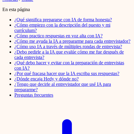
En esta página
¿Qué significa prepararse con IA de forma honesta?
¿Cómo empiezo con la descripción del puesto y mi
currículum?
¿Cómo practico respuestas en voz alta con IA?
¿Cómo me ayuda la IA a prepararme para cada entrevistador?
¿Cómo uso IA a través de múltiples rondas de entrevista?
¿Debo pedirle a la IA que evalúe cómo me fue después de
cada entrevista?
¿Qué debo hacer y evitar con la preparación de entrevistas
con IA?
¿Por qué fracasa hacer que la IA escriba sus respuestas?
¿Dónde encaja Hedy y dónde no?
¿Tengo que decirle al entrevistador que usé IA para
prepararme?
Preguntas frecuentes