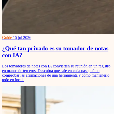
Guide
15 jul 2026
¿Qué tan privado es su tomador de notas
con IA?
Los tomadores de notas con IA convierten su reunión en un registro
en manos de terceros. Descubra qué sale en cada paso, cómo
comprobar las afirmaciones de una herramienta y cómo mantenerlo
todo en local.