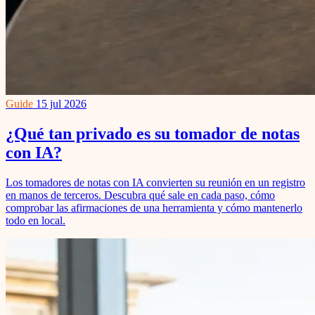
Guide
15 jul 2026
¿Qué tan privado es su tomador de notas
con IA?
Los tomadores de notas con IA convierten su reunión en un registro
en manos de terceros. Descubra qué sale en cada paso, cómo
comprobar las afirmaciones de una herramienta y cómo mantenerlo
todo en local.