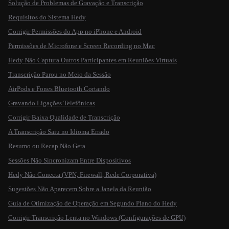
Solução de Problemas de Gravação e Transcrição
Requisitos do Sistema Hedy
Corrigir Permissões do App no iPhone e Android
Permissões de Microfone e Screen Recording no Mac
Hedy Não Captura Outros Participantes em Reuniões Virtuais
Transcrição Parou no Meio da Sessão
AirPods e Fones Bluetooth Cortando
Gravando Ligações Telefônicas
Corrigir Baixa Qualidade de Transcrição
A Transcrição Saiu no Idioma Errado
Resumo ou Recap Não Gera
Sessões Não Sincronizam Entre Dispositivos
Hedy Não Conecta (VPN, Firewall, Rede Corporativa)
Sugestões Não Aparecem Sobre a Janela da Reunião
Guia de Otimização de Operação em Segundo Plano do Hedy
Corrigir Transcrição Lenta no Windows (Configurações de GPU)