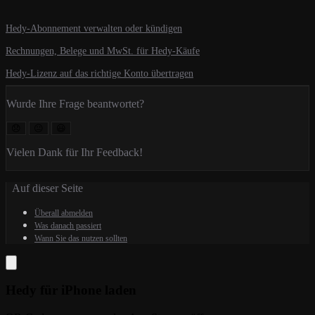
Hedy-Abonnement verwalten oder kündigen
Rechnungen, Belege und MwSt. für Hedy-Käufe
Hedy-Lizenz auf das richtige Konto übertragen
Wurde Ihre Frage beantwortet?
😞
😐
😃
Vielen Dank für Ihr Feedback!
Auf dieser Seite
Überall abmelden
Was danach passiert
Wann Sie das nutzen sollten
Hedy für iPhone laden