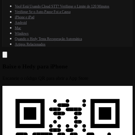
Você Está Usando Cloud STT? Verifique o Limite de 120 Minutos
Verifique Se o Auto-Pause Foi a Causa
iPhone e iPad
Android
Mac
Windows
Quando o Hedy Tenta Recuperação Automática
Artigos Relacionados
Baixe o Hedy para iPhone
Escaneie o código QR para abrir a App Store