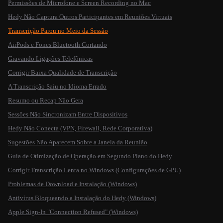
Permissões de Microfone e Screen Recording no Mac
Hedy Não Captura Outros Participantes em Reuniões Virtuais
Transcrição Parou no Meio da Sessão
AirPods e Fones Bluetooth Cortando
Gravando Ligações Telefônicas
Corrigir Baixa Qualidade de Transcrição
A Transcrição Saiu no Idioma Errado
Resumo ou Recap Não Gera
Sessões Não Sincronizam Entre Dispositivos
Hedy Não Conecta (VPN, Firewall, Rede Corporativa)
Sugestões Não Aparecem Sobre a Janela da Reunião
Guia de Otimização de Operação em Segundo Plano do Hedy
Corrigir Transcrição Lenta no Windows (Configurações de GPU)
Problemas de Download e Instalação (Windows)
Antivírus Bloqueando a Instalação do Hedy (Windows)
Apple Sign-In "Connection Refused" (Windows)