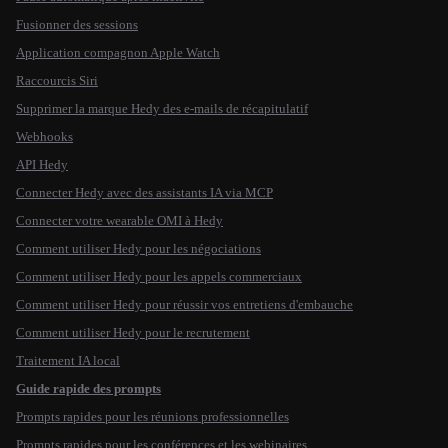
Fusionner des sessions
Application compagnon Apple Watch
Raccourcis Siri
Supprimer la marque Hedy des e-mails de récapitulatif
Webhooks
API Hedy
Connecter Hedy avec des assistants IA via MCP
Connecter votre wearable OMI à Hedy
Comment utiliser Hedy pour les négociations
Comment utiliser Hedy pour les appels commerciaux
Comment utiliser Hedy pour réussir vos entretiens d'embauche
Comment utiliser Hedy pour le recrutement
Traitement IA local
Guide rapide des prompts
Prompts rapides pour les réunions professionnelles
Prompts rapides pour les conférences et les webinaires