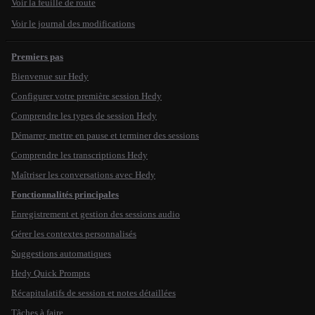
Voir la feuille de route
Voir le journal des modifications
Premiers pas
Bienvenue sur Hedy
Configurer votre première session Hedy
Comprendre les types de session Hedy
Démarrer, mettre en pause et terminer des sessions
Comprendre les transcriptions Hedy
Maîtriser les conversations avec Hedy
Fonctionnalités principales
Enregistrement et gestion des sessions audio
Gérer les contextes personnalisés
Suggestions automatiques
Hedy Quick Prompts
Récapitulatifs de session et notes détaillées
Tâches à faire