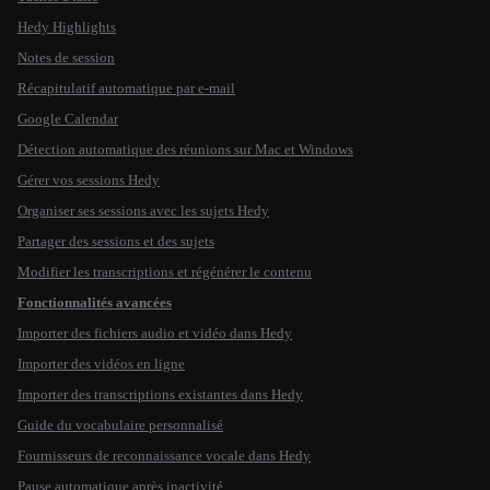
Hedy Highlights
Notes de session
Récapitulatif automatique par e-mail
Google Calendar
Détection automatique des réunions sur Mac et Windows
Gérer vos sessions Hedy
Organiser ses sessions avec les sujets Hedy
Partager des sessions et des sujets
Modifier les transcriptions et régénérer le contenu
Fonctionnalités avancées
Importer des fichiers audio et vidéo dans Hedy
Importer des vidéos en ligne
Importer des transcriptions existantes dans Hedy
Guide du vocabulaire personnalisé
Fournisseurs de reconnaissance vocale dans Hedy
Pause automatique après inactivité